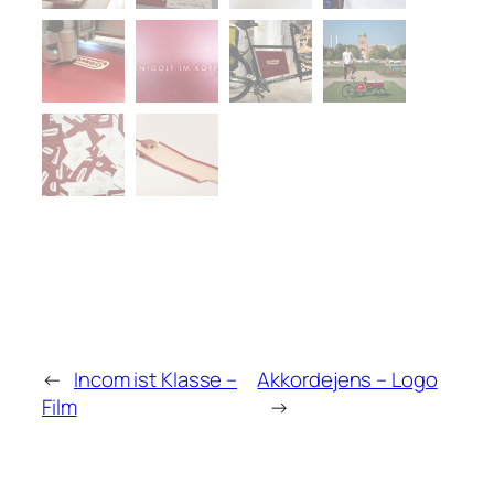
←
Incom ist Klasse –
Akkordejens – Logo
Film
→